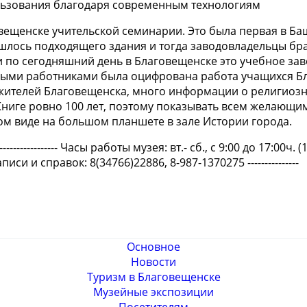
аговещенске учительской семинарии. Это была первая в 
нашлось подходящего здания и тогда заводовладельцы б
и по сегодняшний день в Благовещенске это учебное зав
и работниками была оцифрована работа учащихся Благ
 жителей Благовещенска, много информации о религиозн
Книге ровно 100 лет, поэтому показывать всем желающим
ном виде на большом планшете в зале Истории города.
---------------------------- Часы работы музея: вт.- сб., с 9:00 до 17:
ля записи и справок: 8(34766)22886, 8-987-1370275 ---------------
Основное
Новости
Туризм в Благовещенске
Музейные экспозиции