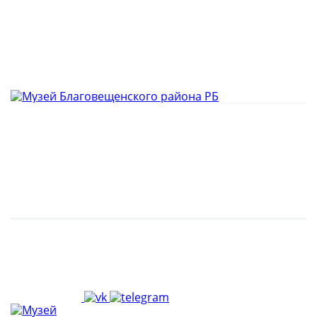
Новости
Туризм в Благовещенске
Музейные экспозиции
Пушкинская карта
Легенды Благовещенска
Тематика Великой Отечественной войны